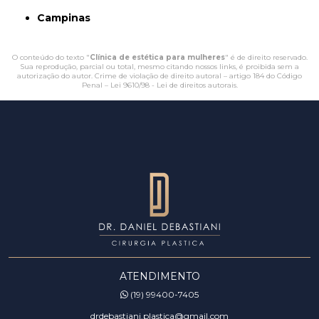
Campinas
O conteúdo do texto "
Clínica de estética para mulheres
" é de direito reservado.
Sua reprodução, parcial ou total, mesmo citando nossos links, é proibida sem a
autorização do autor. Crime de violação de direito autoral – artigo 184 do Código
Penal –
Lei 9610/98 - Lei de direitos autorais
.
ATENDIMENTO
(19) 99400-7405
drdebastiani.plastica@gmail.com