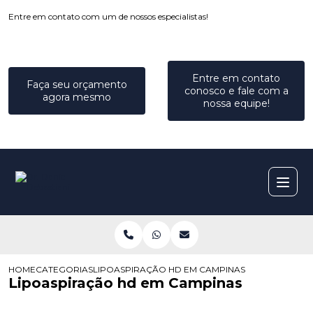
Entre em contato com um de nossos especialistas!
Entre em contato
Faça seu orçamento
conosco e fale com a
agora mesmo
nossa equipe!
HOME
CATEGORIAS
LIPOASPIRAÇÃO HD EM CAMPINAS
Lipoaspiração hd em Campinas