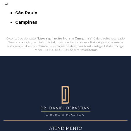
SP
São Paulo
Campinas
O conteúdo do texto "
Lipoaspiração hd em Campinas
" é de direito reservado.
Sua reprodução, parcial ou total, mesmo citando nossos links, é proibida sem a
autorização do autor. Crime de violação de direito autoral – artigo 184 do Código
Penal –
Lei 9610/98 - Lei de direitos autorais
.
ATENDIMENTO