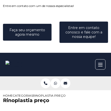
Entre em contato com um de nossos especialistas!
Entre em contato
Faça seu orçamento
conosco e fale com a
agora mesmo
nossa equipe!
HOME
CATEGORIAS
RINOPLASTIA PREÇO
Rinoplastia preço