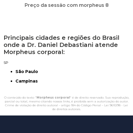
Preço da sessão com morpheus 8
Principais cidades e regiões do Brasil
onde a Dr. Daniel Debastiani atende
Morpheus corporal:
SP
São Paulo
Campinas
O conteúdo do texto "
Morpheus corporal
" é de direito reservado. Sua reprodução,
parcial ou total, mesmo citando nossos links, é proibida sem a autorização do autor.
Crime de violação de direito autoral – artigo 184 do Código Penal –
Lei 9610/98 - Lei
de direitos autorais
.