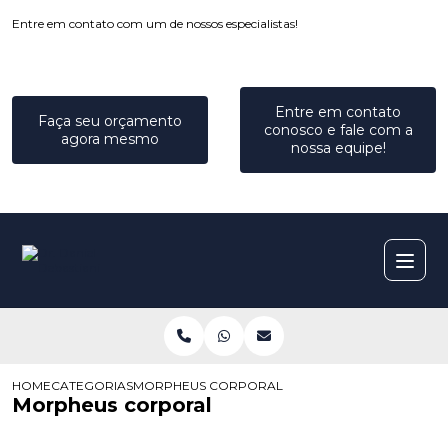
Entre em contato com um de nossos especialistas!
Entre em contato
Faça seu orçamento
conosco e fale com a
agora mesmo
nossa equipe!
HOME
CATEGORIAS
MORPHEUS CORPORAL
Morpheus corporal