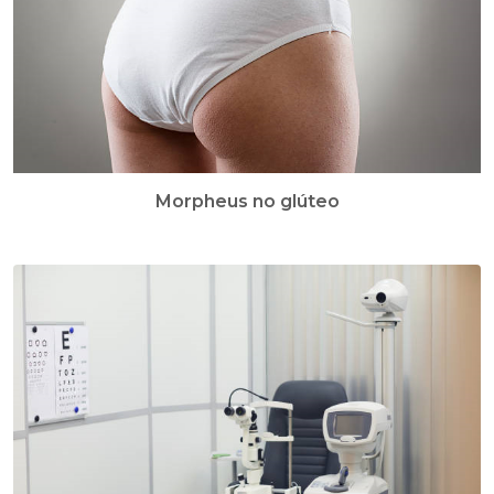
Morpheus no glúteo