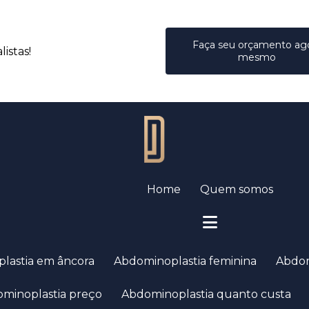
Faça seu orçamento ag
istas!
mesmo
Home
Quem somos
plastia em âncora
Abdominoplastia feminina
Abdo
ominoplastia preço
Abdominoplastia quanto custa