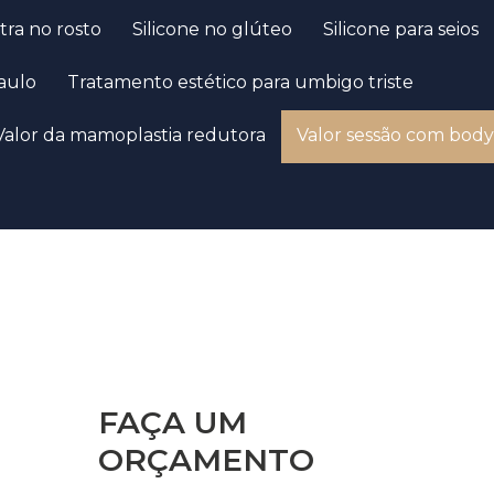
ptra no rosto
Silicone no glúteo
Silicone para seios
Paulo
Tratamento estético para umbigo triste
Valor da mamoplastia redutora
Valor sessão com body
FAÇA UM
ORÇAMENTO