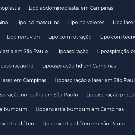
noplastia
Lipo abdominoplastia em Campinas
nina
Lipo hd masculina
Lipo hd valores
Lipo lase
Lipo renuvion
Lipo com retração
Lipo com tecn
lastia em São Paulo
Lipoaspiração
Lipoaspiração b
ipoaspiração hd
Lipoaspiração hd em Campinas
 a laser em Campinas
Lipoaspiração a laser em São Pau
aspiração no joelho em São Paulo
Lipoaspiração preço
tia bumbum
Lipoenxertia bumbum em Campinas
enxertia glúteo
Lipoenxertia glúteo em São Paulo