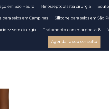
preço em São Paulo
Rinosseptoplastia cirurgia
Scul
one para seios em Campinas
Silicone para seios em São 
acidez sem cirurgia
Tratamento com morpheus 8
Agendar a sua consulta