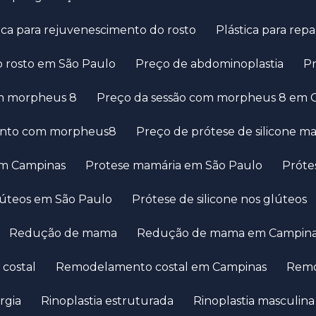
stica para rejuvenescimento do rosto
Plástica para rep
 no rosto em São Paulo
Preço de abdominoplastia
om morpheus 8
Preço da sessão com morpheus 8 em 
mento com morpheus8
Preço de prótese de silicone m
em Campinas
Protese mamária em São Paulo
Prót
glúteos em São Paulo
Prótese de silicone nos glúteos
Redução de mama
Redução de mama em Campin
costal
Remodelamento costal em Campinas
Rem
urgia
Rinoplastia estruturada
Rinoplastia masculina