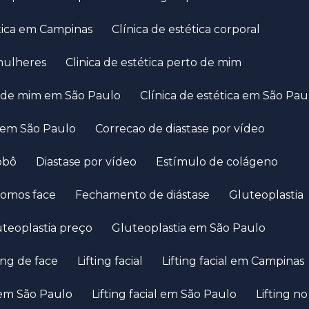
tética em Campinas
Clínica de estética corporal
 mulheres
Clinica de estética perto de mim
to de mim em São Paulo
Clínica de estética em São Pau
a em São Paulo
Correcao de diastase por vídeo
robô
Diastase por vídeo
Estímulo de colágeno
somos face
Fechamento de diástase
Gluteoplastia
luteoplastia preço
Gluteoplastia em São Paulo
fting de face
Lifting facial
Lifting facial em Campinas
o em São Paulo
Lifting facial em São Paulo
Lifting n