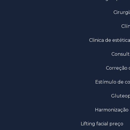
Cirurg
Cl
Clinica de estét
Consul
Correção 
Estímulo de c
Gluteo
Harmonização
Lifting facial preço