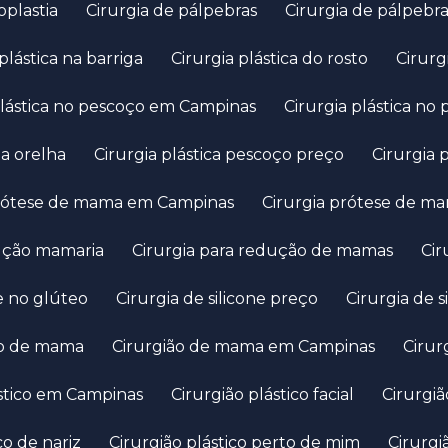
oplastia
Cirurgia de pálpebras
Cirurgia de pálpeb
 plástica na barriga
Cirurgia plástica do rosto
Cirurg
 plástica no pescoço em Campinas
Cirurgia plástica n
 na orelha
Cirurgia plástica pescoço preço
Cirurgia
 prótese de mama em Campinas
Cirurgia prótese de 
dução mamaria
Cirurgia para redução de mamas
Ci
ne no glúteo
Cirurgia de silicone preço
Cirurgia de 
ião de mama
Cirurgião de mama em Campinas
Cir
lástico em Campinas
Cirurgião plástico facial
Cirurgi
ico de nariz
Cirurgião plástico perto de mim
Cirurg