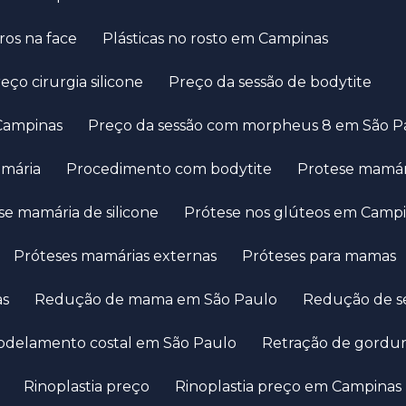
aros na face
Plásticas no rosto em Campinas
Preço cirurgia silicone
Preço da sessão de bodytite
Campinas
Preço da sessão com morpheus 8 em São P
amária
Procedimento com bodytite
Protese mamár
ese mamária de silicone
Prótese nos glúteos em Camp
Próteses mamárias externas
Próteses para mamas
as
Redução de mama em São Paulo
Redução de s
odelamento costal em São Paulo
Retração de gordu
Rinoplastia preço
Rinoplastia preço em Campinas