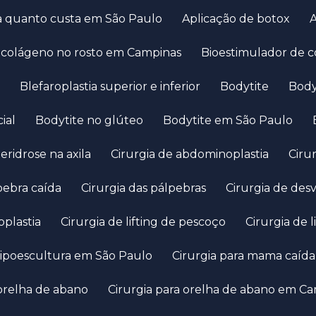
a quanto custa em São Paulo
Aplicação de botox
e colágeno no rosto em Campinas
Bioestimulador de 
Blefaroplastia superior e inferior
Bodytite
Bod
cial
Bodytite no glúteo
Bodytite em São Paulo
peridrose na axila
Cirurgia de abdominoplastia
Cir
lpebra caída
Cirurgia das pálpebras
Cirurgia de des
oplastia
Cirurgia de lifting de pescoço
Cirurgia de
e lipoescultura em São Paulo
Cirurgia para mama caída
 orelha de abano
Cirurgia para orelha de abano em C