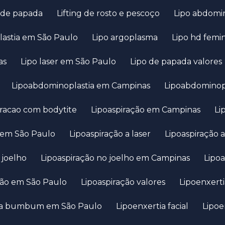
ng de papada
Lifting de rosto e pescoço
Lipo abdomi
lastia em São Paulo
Lipo argoplasma
Lipo hd femi
as
Lipo laser em São Paulo
Lipo de papada valores
Lipoabdominoplastia em Campinas
Lipoabdominop
piracao com bodytite
Lipoaspiração em Campinas
L
d em São Paulo
Lipoaspiração a laser
Lipoaspiração
 joelho
Lipoaspiração no joelho em Campinas
Lipo
ação em São Paulo
Lipoaspiração valores
Lipoenxer
tia bumbum em São Paulo
Lipoenxertia facial
Lipo