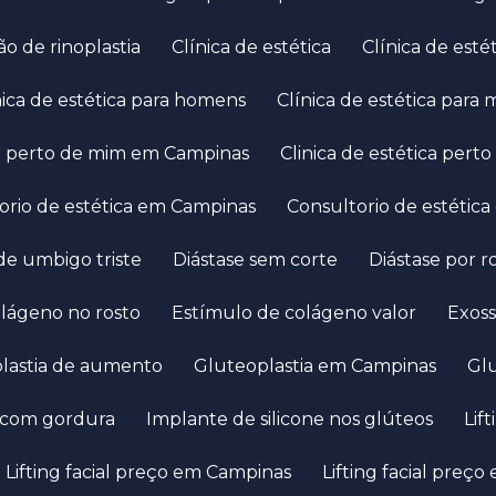
ião de rinoplastia
Clínica de estética
Clínica de es
ínica de estética para homens
Clínica de estética para
ica perto de mim em Campinas
Clinica de estética per
torio de estética em Campinas
Consultorio de estétic
de umbigo triste
Diástase sem corte
Diástase por 
olágeno no rosto
Estímulo de colágeno valor
Exos
plastia de aumento
Gluteoplastia em Campinas
G
 com gordura
Implante de silicone nos glúteos
Li
Lifting facial preço em Campinas
Lifting facial preç