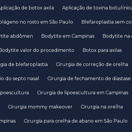
Aplicação de botox axila
Aplicação de toxina botulínic
colágeno no rosto em São Paulo
Blefaroplastia sem co
ytite abdômen
Bodytite em Campinas
Bodytite na
Bodytite valor do procedimento
Botox para axilas
urgia de blefaroplastia
Cirurgia de correção de orelha
vio do septo nasal
Cirurgia de fechamento de diastase
 lipoescultura
Cirurgia de lipoescultura em Campinas
Cirurgia mommy makeover
Cirurgia na orelha
ampinas
Cirurgia para orelha de abano em São Paulo