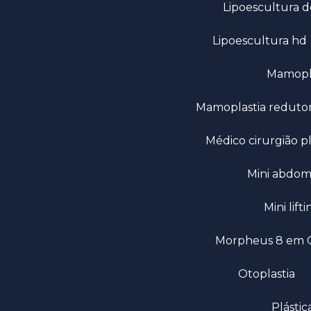
Lipoescultura d
Lipoescultura hd
Mamop
Mamoplastia redut
Médico cirurgião p
Mini abdo
Mini li
Morpheus 8 em 
Otoplastia
Plást