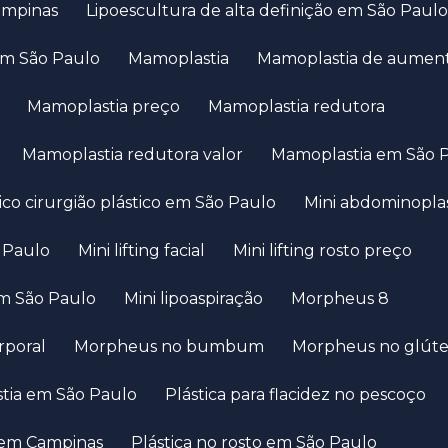
Campinas
Lipoescultura de alta definição em São Paulo
em São Paulo
Mamoplastia
Mamoplastia de aumen
Mamoplastia preço
Mamoplastia redutora
Mamoplastia redutora valor
Mamoplastia em São 
dico cirurgião plástico em São Paulo
Mini abdominopla
o Paulo
Mini lifting facial
Mini lifting rosto preço
 em São Paulo
Mini lipoaspiração
Morpheus 8
rporal
Morpheus no bumbum
Morpheus no glút
astia em São Paulo
Plástica para flacidez no pescoço
o em Campinas
Plástica no rosto em São Paulo