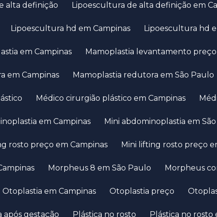
e alta definição
Lipoescultura de alta definição em 
Lipoescultura hd em Campinas
Lipoescultura hd 
lastia em Campinas
Mamoplastia levantamento preço
ora em Campinas
Mamoplastia redutora em São Paulo
lástico
Médico cirurgião plástico em Campinas
Mé
minoplastia em Campinas
Mini abdominoplastia em Sã
fting rosto preço em Campinas
Mini lifting rosto preço
Campinas
Morpheus 8 em São Paulo
Morpheus co
Otoplastia em Campinas
Otoplastia preço
Otopl
ica após gestação
Plástica no rosto
Plástica no rost